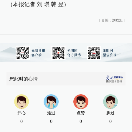
（本报记者 刘 琪 韩 昱）
[
责编：刘晗旭
]
您此时的心情
开心
难过
点赞
飘过
0
0
0
0