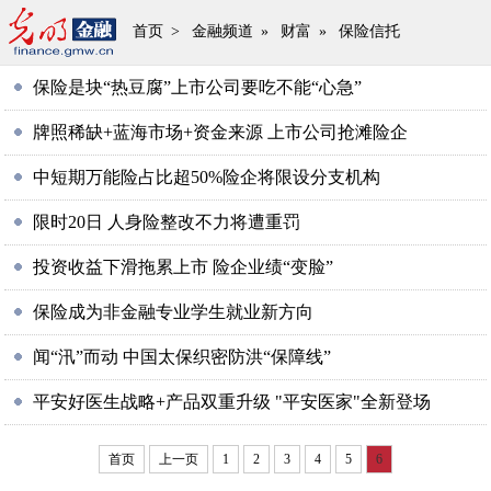
首页
>
金融频道
»
财富
»
保险信托
保险是块“热豆腐”上市公司要吃不能“心急”
牌照稀缺+蓝海市场+资金来源 上市公司抢滩险企
中短期万能险占比超50%险企将限设分支机构
限时20日 人身险整改不力将遭重罚
投资收益下滑拖累上市 险企业绩“变脸”
保险成为非金融专业学生就业新方向
闻“汛”而动 中国太保织密防洪“保障线”
平安好医生战略+产品双重升级 "平安医家"全新登场
首页
上一页
1
2
3
4
5
6