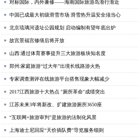
对标国际，内外兼修——海南国际旅游岛渐行渐近
中国已成最大初级滑雪市场 滑雪热升温安全须当心
北京琉璃河遗址公园规划 启动编制有望年底出炉
故宫景福宫修缮后将开放
山西:通过体育赛事提升三大旅游板块知名度
郑州:家庭旅游“过大年”出境长线路游火热
专家调查测评在线旅游平台搭售现象大幅减少
2017江西旅游十大热点 "厕所革命"成绩突出
江苏未来3年将新改、扩建旅游厕所3650座
“互联网+旅游审判”是旅游的法制化风景
上海迪士尼回应“天价插队费”导览服务细则