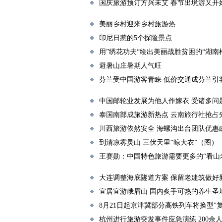
国庆旅游预订方兴未艾 春节出境游又开
美丽乡村迎来乡村旅游热
印尼日惹的5个探险景点
用”绣花功夫“绘出美丽战胜贫困的“湖南
避暑山庄暑期人气旺
芬兰受中国游客青睐 低价交通成芬兰引
中国邮轮业发展为他人作嫁衣 受诸多问
泰国南部成旅游新热点 云南旅行社抢占
川西旅游依然安全 海螺沟出台团队优惠
到清凉雾灵山 三伏天里“晾大衣”（图）
王赛勋：中国特色旅游需要更多的“看山
大连调整海底隧道方案 保留老建筑做好
宜居宜游峨眉山 国内炙手可热的养生圣地
8月21日起京津冀部分高铁列车将换型"复
杭州进行旅游突发事件应急演练 200余