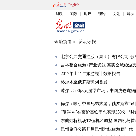
English
时政
国际
时评
理论
文化
科技
金融频道
»
滚动读报
北京公共交通控股（集团）有限公司-歌
吉林整合旅游+产业资源 夯实全域旅游
2017年上半年旅游统计数据报告
格尔木至俄罗斯班列首发
港媒：300亿元游学市场，中国虎爸虎妈
德媒：吸引中国兄弟旅游，俄罗斯靠“购物
“复兴号”在京沪高铁率先实现350公里
东航虹桥机场T2值机区调整 国内机场
巴州旅游公路开启巴州环线旅游新时代