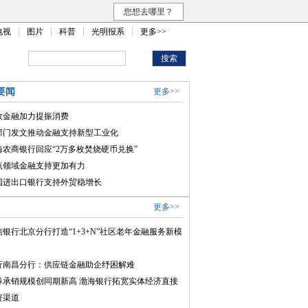
您想去哪里？
电视
图片
科普
光明报系
更多>>
要闻
更多>>
政金融加力提振消费
部门发文推动金融支持新型工业化
海农商银行回应“2万多枚焚烧硬币兑换”
点领域金融支持更加有力
国进出口银行支持外贸稳增长
更多>>
信银行北京分行打造“1+3+N”社区老年金融服务新模
行南昌分行：供应链金融助企纾困解难
券承销规模创同期新高 渤海银行拓宽实体经济直接
资渠道