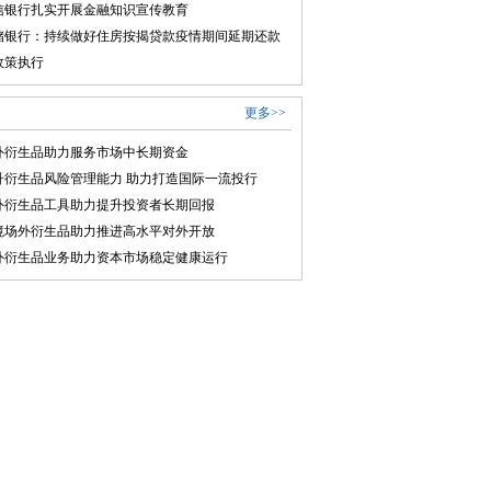
信银行扎实开展金融知识宣传教育
储银行：持续做好住房按揭贷款疫情期间延期还款
政策执行
更多>>
外衍生品助力服务市场中长期资金
升衍生品风险管理能力 助力打造国际一流投行
外衍生品工具助力提升投资者长期回报
境场外衍生品助力推进高水平对外开放
外衍生品业务助力资本市场稳定健康运行