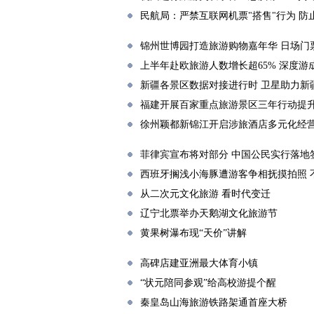
民航局：严禁互联网机票"搭售"行为 防
锦州世博园打造旅游购物嘉年华 日场门
上半年赴欧旅游人数增长超65% 深度游
新疆各景区数据对接进行时 卫星助力新
福建开展百家重点旅游景区三年行动提
徐州颖都新锦江开启涉旅酒店多元化经
菲律宾宣布将对部分 中国公民实行落地
西班牙搁浅小海豚遭游客争相抚摸拍照 
从二次元文化旅游 看时代变迁
辽宁北票举办天鹅湖文化旅游节
黄果树瀑布现“天价”讲解
高碑店建亚洲最大体育小镇
“状元陪同参观”给高校游提个醒
秦皇岛山海旅游铁路架通首座大桥